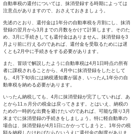
自動車税の還付については、抹消登録する時期によっては
注意点がありますので、おさえておきましょう。
先述のとおり、還付金は1年分の自動車税を月割にし、抹消
登録の翌月から3月までの月数をかけて計算します。そのた
め、3月に手続きしても還付金はありません。抹消登録を3
月より前に行えるのであれば、還付金を受取るためには遅
くとも2月中に手続きをする必要があります。
また、冒頭で解説したように自動車税は4月1日時点の所有
者に課税されることから、4月中に抹消登録をしたとして
も、4月下旬頃には納税通知書が届き、いったん1年分の自
動車税を納める必要があります。
いったん納税しても、4月に抹消登録が完了していれば、あ
とから11ヵ月分の税金は戻ってきます。とはいえ、納税の
ための一時的な出費を避けたいのであれば、可能な限り3月
末までに抹消登録の手続きをしましょう。特に軽自動車の
場合は、抹消登録が4月1日にかかってしまうと、1年分の税
額を納税しなければならないうえに還付金の制度がありま