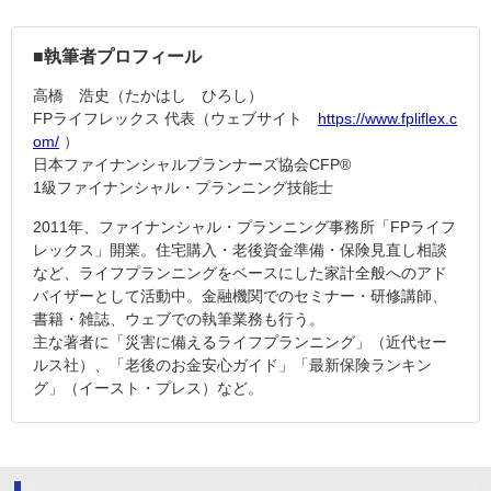
■執筆者プロフィール
高橋 浩史（たかはし ひろし）
FPライフレックス 代表（ウェブサイト
https://www.fpliflex.c
om/
）
日本ファイナンシャルプランナーズ協会CFP®
1級ファイナンシャル・プランニング技能士
2011年、ファイナンシャル・プランニング事務所「FPライフ
レックス」開業。住宅購入・老後資金準備・保険見直し相談
など、ライフプランニングをベースにした家計全般へのアド
バイザーとして活動中。金融機関でのセミナー・研修講師、
書籍・雑誌、ウェブでの執筆業務も行う。
主な著者に「災害に備えるライフプランニング」（近代セー
ルス社）、「老後のお金安心ガイド」「最新保険ランキン
グ」（イースト・プレス）など。