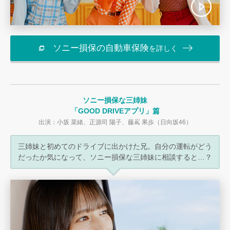
ソニー損保の自動車保険
を詳しく
ソニー損保な三姉妹
「GOOD DRIVEアプリ」篇
出演：小坂 菜緒、正源司 陽子、藤嶌 果歩（日向坂46）
三姉妹と初めてのドライブに出かけた兄。
自分の運転がどう
だったか気になって、
ソニー損保な三姉妹に相談すると…？