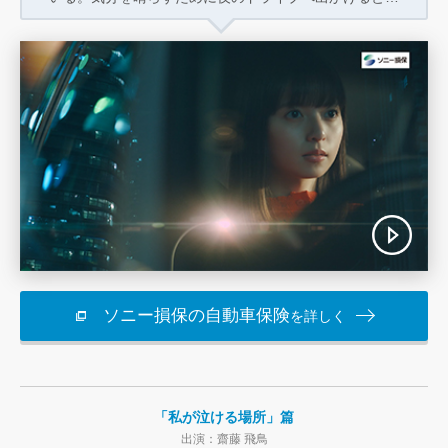
ソニー損保の自動車保険
を詳しく
「私が泣ける場所」篇
出演：齋藤 飛鳥