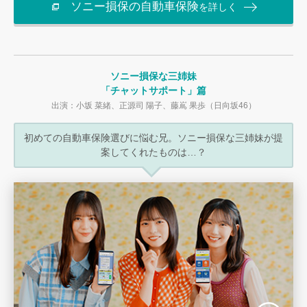
ソニー損保の自動車保険
を詳しく
ソニー損保な三姉妹
「チャットサポート」篇
出演：小坂 菜緒、正源司 陽子、藤嶌 果歩（日向坂46）
初めての自動車保険選びに悩む兄。
ソニー損保な三姉妹が
提
案してくれたものは…？