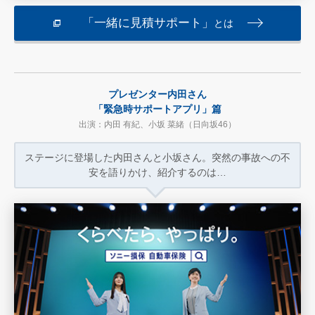
「一緒に見積サポート」
とは
プレゼンター内田さん
「緊急時サポートアプリ」篇
出演：内田 有紀、小坂 菜緒（日向坂46）
ステージに登場した内田さんと小坂さん。
突然の事故への不
安を語りかけ、
紹介するのは…