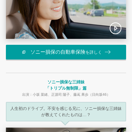
ソニー損保の自動車保険
を詳しく
ソニー損保な三姉妹
「トリプル無制限」篇
出演：小坂 菜緒、正源司 陽子、藤嶌 果歩（日向坂46）
人生初のドライブ。不安を感じる兄に、
ソニー損保な三姉妹
が教えてくれたものは…？