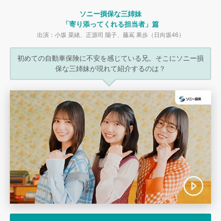
ソニー損保な三姉妹
「寄り添ってくれる担当者」篇
出演：小坂 菜緒、正源司 陽子、藤嶌 果歩（日向坂46）
初めての自動車保険に不安を感じている兄。
そこにソニー損
保な三姉妹が現れて
紹介するのは？