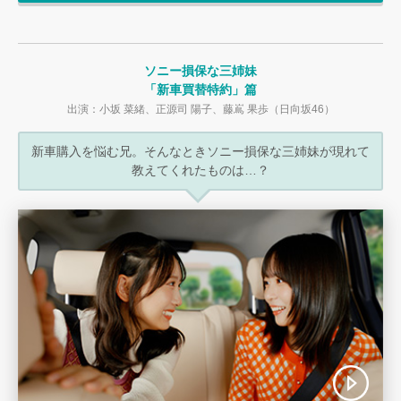
ソニー損保な三姉妹
「新車買替特約」篇
出演：小坂 菜緒、正源司 陽子、藤嶌 果歩（日向坂46）
新車購入を悩む兄。
そんなときソニー損保な三姉妹が現れて
教えてくれたものは…？