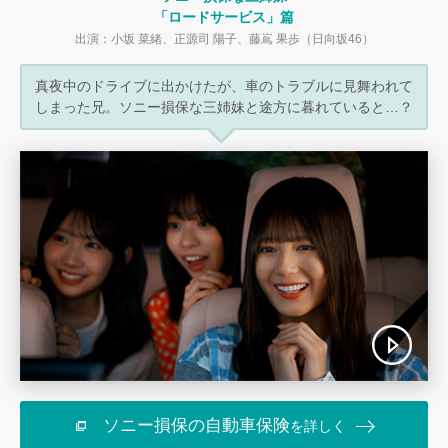
「ロードサービス」篇
出演：小坂 菜緒、正源司 陽子、藤嶌 果歩（日向坂46）
真夜中のドライブに出かけたが、
車のトラブルに見舞われて
しまった兄。
ソニー損保な三姉妹と途方に暮れていると…？
ソニー損保の自動車保険
を詳しく