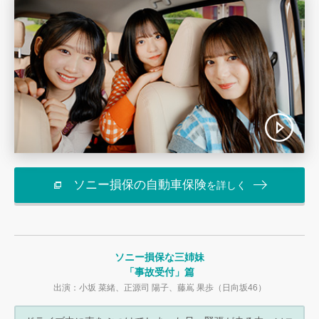
ソニー損保の自動車保険
を詳しく
ソニー損保な三姉妹
「事故受付」篇
出演：小坂 菜緒、正源司 陽子、藤嶌 果歩（日向坂46）