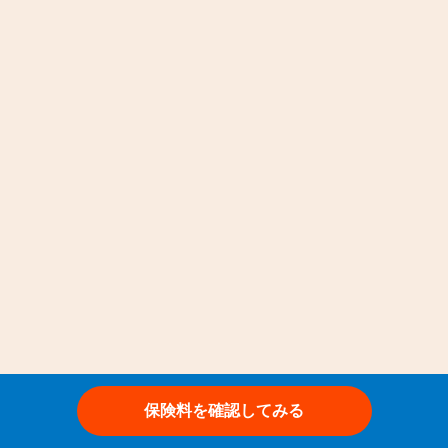
な
ど
で
直
接
契
約
す
る
「
イ
レ
ク
ト
型
と
代
理
保険料を確認してみる
店