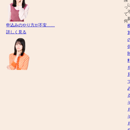
険
い
の
っ
の
方
て
か
の
何
申込みのやり方が不安……
が
た
自
詳しく見る
分
め
動
か
に、
車
ら
ソ
保
な
ニ
険
い！」
ー
っ
損
て
「い
保
自
ろ
が
動
ん
イ
車
な
チ
保
保
か
険
険
ら
(任
会
自
意
社
動
保