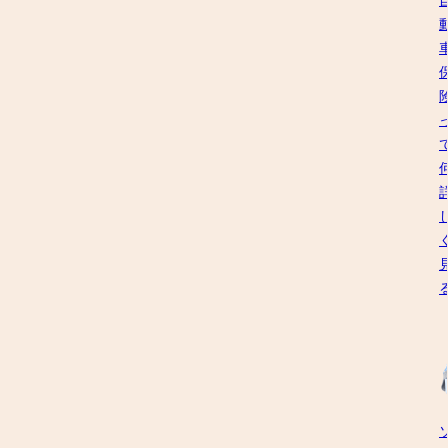
が
車
険)
あ
保
は
る
険
自
け
の
動
ど、
こ
車
結
と
の
局
を
使
何
お
用
が
教
に
違
え
関
う
し
わ
の？」
ま
る
す！
さ
「ダ
ま
イ
ざ
レ
ま
ク
な
ト
リ
保
ス