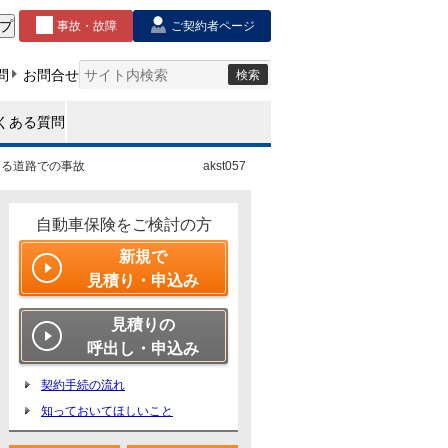
ある道路での事故
akst057
自動車保険をご検討の方
新規で
見積り・申込み
見積りの
呼出し・申込み
契約手続の流れ
知っておいてほしいこと