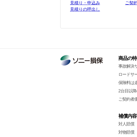
見積り・申込み
ご契
見積りの呼出し
商品の特
事故解決
ロードサ
保険料は
2台目以
ご契約者
補償内容
対人賠償
対物賠償