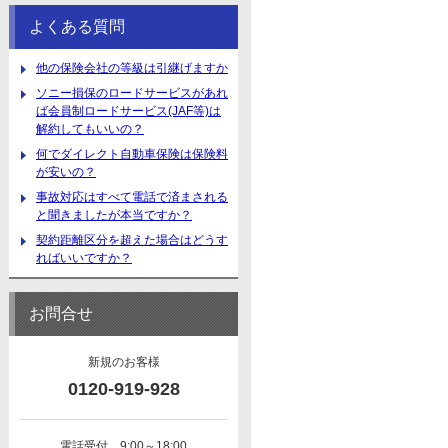
よくある質問
他の保険会社の等級は引継げますか
ソニー損保のロードサービスがあれ
ば会員制ロードサービス(JAF等)は
解約してもいいの？
何でダイレクト自動車保険は保険料
が安いの？
事故対応はすべて電話で済まされる
と聞きましたが本当ですか？
契約距離区分を超えた場合はどうす
ればいいですか？
お問合せ
新規のお客様
0120-919-928
電話受付 9:00～18:00