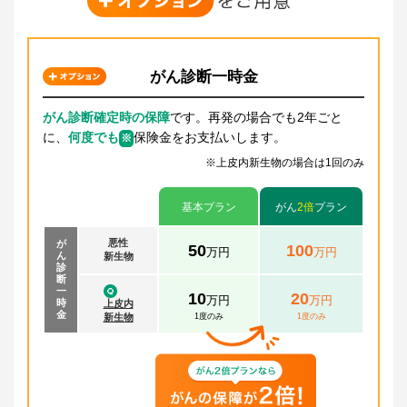
がん診断一時金
がん診断確定時の保障
です。再発の場合でも2年ごと
に、
何度でも
保険金をお支払いします。
※
※上皮内新生物の場合は1回のみ
基本プラン
がん
2倍
プラン
悪性
が
50
100
万円
万円
ん
新生物
診
断
一
10
20
万円
万円
時
上皮内
金
新生物
1度のみ
1度のみ