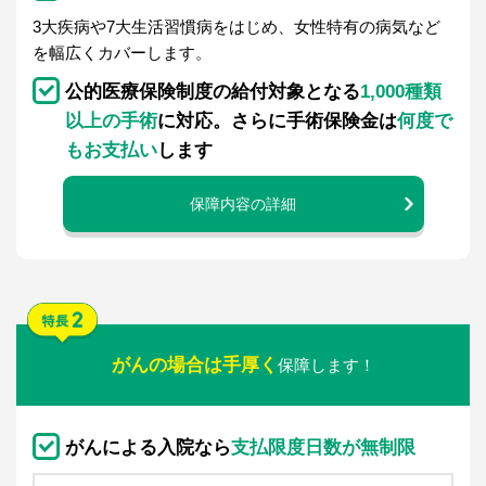
3大疾病や7大生活習慣病をはじめ、女性特有の病気など
を幅広くカバーします。
公的医療保険制度の給付対象となる
1,000種類
以上
の手術
に対応。さらに手術保険金は
何度で
もお支払い
します
保障内容の詳細
がんの場合は手厚く
保障します！
がんによる入院なら
支払限度日数が
無制限