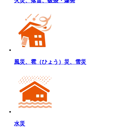
火災、落雷、破裂・爆発
風災、雹（ひょう）災、雪災
水災