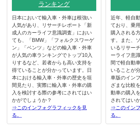
ランキング
日本において輸入車・外車は根強い
近年、軽自
人気があり、リサーチレポート「新
ており、乗
成人のカーライフ意識調査」におい
購入される
ても、「BMW」「フォルクスワーゲ
す。また、
ン」「ベンツ」などの輸入車・外車
いるリサー
が人気の車ランキングでトップ10入
ーライフ意
りするなど、若者からも高い支持を
間で軽自動
得ていることが分かっています。日
いることが分
本における輸入車・外車の歴史を垣
車版のイン
間見たり、実際に輸入車・外車の購
ざまな比較
入を検討する際の参考にされてはい
動車の購入
かがでしょうか？
されてはい
⇒このインフォグラフィックを見
⇒このイン
る。
る。