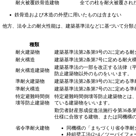
耐火被覆鉄骨造建物
全ての柱を耐火被覆され
鉄骨造および木造の外壁に用いたものは含まない
他方、法令上の耐火性能は、建築基準法などに基づいて分類
種類
耐火建築物
建築基準法第2条第9号の2に定める
耐火構造
建築基準法第2条第7号に定める耐火
建築基準法の一部を改正する法律（平
耐火構造建築物
防止建築物以外のものをいいます。
準耐火建築物
建築基準法第2条第9号の3に定める
準耐火構造
建築基準法第2条第7号の2に定める
特定避難時間倒
特定避難時間倒壊等防止建築物とは、
壊等防止建築物
ている建築物をいいます。
勤労者財産形成促進法施行令第36条
仕様に合致する建物、または同機構
省令準耐火建物
同機構の「まちづくり省令準耐
枠組壁工法(2×4／ツーバイフ