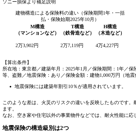
ソニー損保より補足説明
建物構造による保険料の違い（保険期間1年・一括
払・保険始期2025年10月）
M構造
T構造
H構造
（マンションなど）
（鉄骨造など）
（木造など）
2万3,902円
2万7,119円
4万4,227円
【算出条件】
所在地：東京都／建築年月：2025年1月／保険期間：1年／
等、盗難／地震保険：あり／保険金額：建物1,000万円（地震保
地震保険には建築年割引10％が適用されています。
このような差は、火災のリスクの違いを反映したものです。
ます。
なお、空き家や住宅以外の事業物件などでは、耐火性能に応じ
地震保険の構造級別は2つ