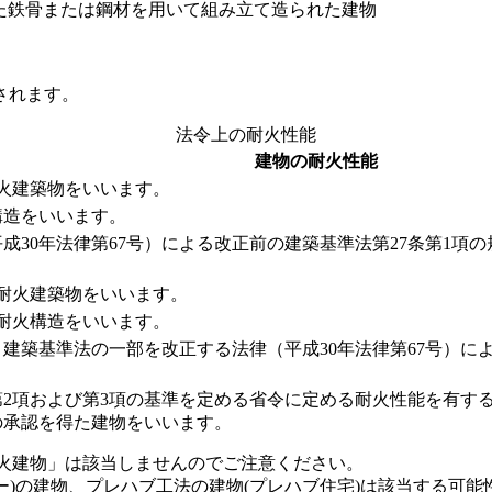
た鉄骨または鋼材を用いて組み立て造られた建物
されます。
法令上の耐火性能
建物の耐火性能
耐火建築物をいいます。
構造をいいます。
成30年法律第67号）による改正前の建築基準法第27条第1項
準耐火建築物をいいます。
準耐火構造をいいます。
建築基準法の一部を改正する法律（平成30年法律第67号）によ
第2項および第3項の基準を定める省令に定める耐火性能を有す
の承認を得た建物をいいます。
火建物」は該当しませんのでご注意ください。
ォー)の建物、プレハブ工法の建物(プレハブ住宅)は該当する